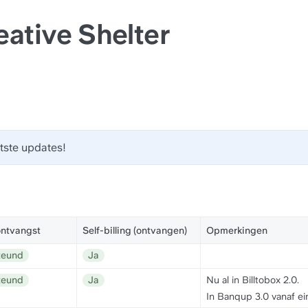
reative Shelter
atste updates!
ntvangst
Self-billing (ontvangen)
Opmerkingen
teund
Ja
teund
Ja
Nu al in Billtobox 2.0.
In Banqup 3.0 vanaf e