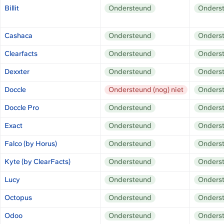
Billit 
Ondersteund
Onders
Cashaca
Ondersteund
Onders
Clearfacts
Ondersteund
Onders
Dexxter
Ondersteund
Onders
Doccle
Ondersteund (nog) niet
Onders
Doccle Pro
Ondersteund
Onders
Exact
Ondersteund
Onders
Falco (by Horus)
Ondersteund
Onders
Kyte (by ClearFacts) 
Ondersteund
Onders
Lucy
Ondersteund
Onders
Octopus
Ondersteund
Onders
Odoo
Ondersteund
Onders