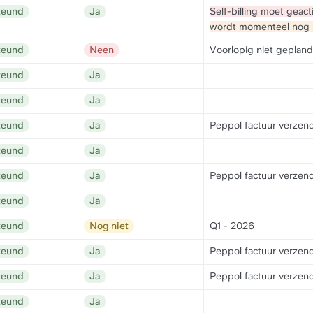
teund
Ja
Self-billing moet geacti
wordt momenteel nog 
teund
Neen
Voorlopig niet gepland
teund
Ja
teund
Ja
teund
Ja
Peppol factuur verzende
teund
Ja
teund
Ja
Peppol factuur verzende
teund
Ja
teund
Nog niet
Q1 - 2026
teund
Ja
Peppol factuur verzende
teund
Ja
Peppol factuur verzende
teund
Ja